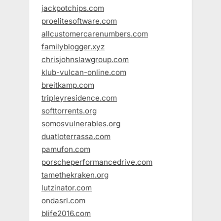
jackpotchips.com
proelitesoftware.com
allcustomercarenumbers.com
familyblogger.xyz
chrisjohnslawgroup.com
klub-vulcan-online.com
breitkamp.com
tripleyresidence.com
softtorrents.org
somosvulnerables.org
duatloterrassa.com
pamufon.com
porscheperformancedrive.com
tamethekraken.org
lutzinator.com
ondasrl.com
blife2016.com