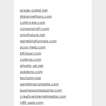
prada-outlet.net
digigrowthpro.com
colttrickle.com
runnerpickfr.com
omnifuture.net
gamblingfunnels.com
pcos-help.com
btfutsal.com
codirop.com
ghosts-uk.net
askdono.com
techonly.top
gamblingcompete.com
businesssmagazine.com
creativeinternetmedia.com
n95-sale.com