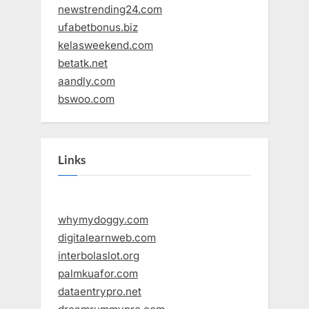
newstrending24.com
ufabetbonus.biz
kelasweekend.com
betatk.net
aandly.com
bswoo.com
Links
whymydoggy.com
digitalearnweb.com
interbolaslot.org
palmkuafor.com
dataentrypro.net