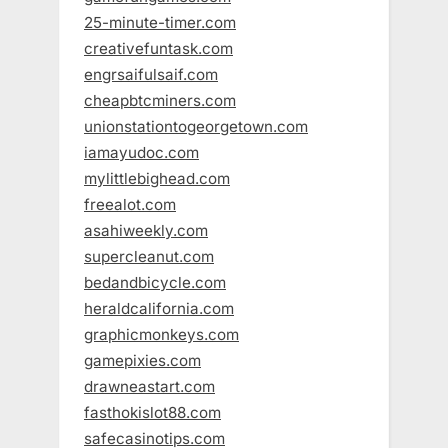
25-minute-timer.com
creativefuntask.com
engrsaifulsaif.com
cheapbtcminers.com
unionstationtogeorgetown.com
iamayudoc.com
mylittlebighead.com
freealot.com
asahiweekly.com
supercleanut.com
bedandbicycle.com
heraldcalifornia.com
graphicmonkeys.com
gamepixies.com
drawneastart.com
fasthokislot88.com
safecasinotips.com