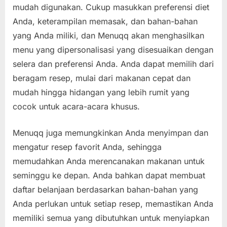
d
mudah digunakan. Cukup masukkan preferensi diet
e
Anda, keterampilan memasak, dan bahan-bahan
n
yang Anda miliki, dan Menuqq akan menghasilkan
g
menu yang dipersonalisasi yang disesuaikan dengan
a
selera dan preferensi Anda. Anda dapat memilih dari
n
beragam resep, mulai dari makanan cepat dan
F
mudah hingga hidangan yang lebih rumit yang
i
cocok untuk acara-acara khusus.
t
u
Menuqq juga memungkinkan Anda menyimpan dan
r
mengatur resep favorit Anda, sehingga
D
memudahkan Anda merencanakan makanan untuk
e
seminggu ke depan. Anda bahkan dapat membuat
p
daftar belanjaan berdasarkan bahan-bahan yang
o
Anda perlukan untuk setiap resep, memastikan Anda
s
memiliki semua yang dibutuhkan untuk menyiapkan