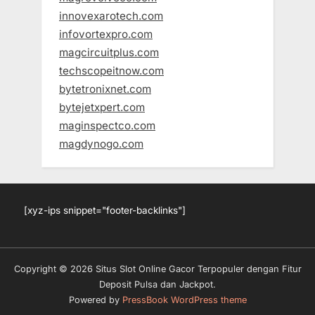
innovexarotech.com
infovortexpro.com
magcircuitplus.com
techscopeitnow.com
bytetronixnet.com
bytejetxpert.com
maginspectco.com
magdynogo.com
[xyz-ips snippet="footer-backlinks"]
Copyright © 2026 Situs Slot Online Gacor Terpopuler dengan Fitur
Deposit Pulsa dan Jackpot.
Powered by
PressBook WordPress theme