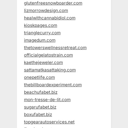
glutenfreesnowboarder.com
lizmorrowdesign.com
healwithcannabidiol.com
kioskpages.com
trianglecurry.com
imagedum.com
thetowerswellnessretreat.com
officialgelatostrain.com
kaethejeweler.com
sattamatkasattaking.com
onepetlife.com
thebillboardexperiment.com
beachufabet.biz
mon-tresse-de-lit.com
sugarufabet.biz
boxufabet.biz
topgearautoservices.net