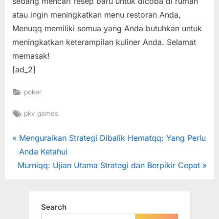
t
sedang mencari resep baru untuk dicoba di rumah
atau ingin meningkatkan menu restoran Anda,
Menuqq memiliki semua yang Anda butuhkan untuk
meningkatkan keterampilan kuliner Anda. Selamat
memasak!
[ad_2]
poker
Tags:
pkv games
Post
P
Menguraikan Strategi Dibalik Hematqq: Yang Perlu
r
Anda Ketahui
navigation
N
e
Murniqq: Ujian Utama Strategi dan Berpikir Cepat
e
v
x
i
t
o
Search