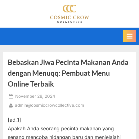
Skip
to
S
Nikmati
content
permainan
i
di
t
situs
u
slot
online
s
gacor
S
Bebaskan Jiwa Pecinta Makanan Anda
terpopuler
l
dengan Menuqq: Pembuat Menu
dengan
o
fitur
Online Terbaik
deposit
t
pulsa
O
Posted
November 28, 2024
dan
on
n
By
admin@cosmiccrowcollective.com
jackpot
l
besar.
[ad_1]
Dapatkan
i
kesempatan
Apakah Anda seorang pecinta makanan yang
n
menang
senang mencoba hidangan baru dan menjelajahi