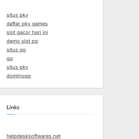
situs pkv
daftar pkv games
slot gacor hari ini
demo slot pg
situs qq
qq
situs pkv
dominoqq
Links
helpdesksoftwares.net