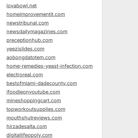
lovabowl.net
homeimprovementit.com
newstribunal.com
newsdailymagazines.com
preceptionhub.com
yeezislides.com
aobongdatotem.com
home-remedies-yeast-infection.com
electroreal.com
bestofmiami-dadecounty.com
ifoodieonyoutube.com
mineshoppingcart.com
topworkoutsupplies.com
mouthshutreviews.com
hirzadesalta.com
digitallifeopoly.com