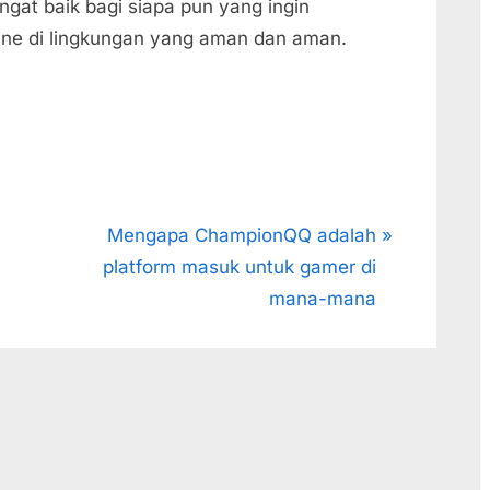
ngat baik bagi siapa pun yang ingin
ine di lingkungan yang aman dan aman.
N
Mengapa ChampionQQ adalah
e
platform masuk untuk gamer di
x
mana-mana
t
P
o
s
t
: