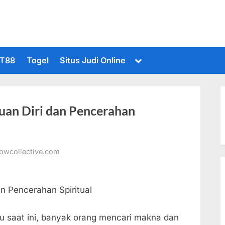
Toggle
T88
Togel
Situs Judi Online
sub-
Toggle
menu
sub-
menu
Toggle
sub-
uan Diri dan Pencerahan
menu
Toggle
sub-
menu
wcollective.com
an Pencerahan Spiritual
u saat ini, banyak orang mencari makna dan