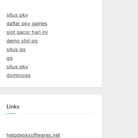
situs pkv
daftar pkv games
slot gacor hari ini
demo slot pg
situs qq
qq
situs pkv
dominoqq
Links
helpdesksoftwares.net