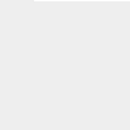
c
v
k
i
p
o
o
u
t
s
P
o
s
t
: