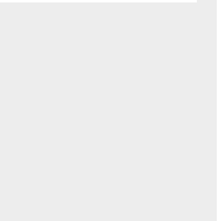
t
P
o
s
t
: