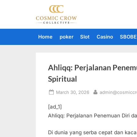
Skip
to
S
Nikmati
content
permainan
i
di
t
Home
poker
Slot
Casino
SBOBE
situs
u
slot
online
s
gacor
S
Ahliqq: Perjalanan Penem
terpopuler
l
dengan
Spiritual
fitur
o
deposit
t
Posted
By
March 30, 2026
admin@cosmiccro
pulsa
on
O
dan
[ad_1]
jackpot
n
Ahliqq: Perjalanan Penemuan Diri d
besar.
l
Dapatkan
i
kesempatan
Di dunia yang serba cepat dan kaca