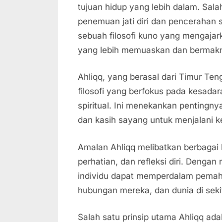
n
menang
tujuan hidup yang lebih dalam. Sala
lebih
e
penemuan jati diri dan pencerahan sp
banyak
G
dengan
sebuah filosofi kuno yang mengajar
a
fitur-
yang lebih memuaskan dan bermak
fitur
c
unggulan
o
Ahliqq, yang berasal dari Timur Te
ini.
r
filosofi yang berfokus pada kesadar
T
spiritual. Ini menekankan pentingn
e
dan kasih sayang untuk menjalani
r
Amalan Ahliqq melibatkan berbagai la
p
perhatian, dan refleksi diri. Dengan 
o
individu dapat memperdalam pemaha
p
hubungan mereka, dan dunia di seki
u
l
Salah satu prinsip utama Ahliqq ad