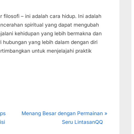
filosofi – ini adalah cara hidup. Ini adalah
pencerahan spiritual yang dapat mengubah
alani kehidupan yang lebih bermakna dan
i hubungan yang lebih dalam dengan diri
ertimbangkan untuk menjelajahi praktik
N
ips
Menang Besar dengan Permainan
e
si
Seru LintasanQQ
x