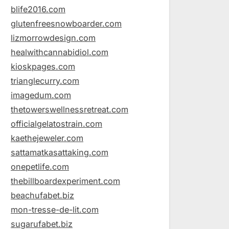
blife2016.com
glutenfreesnowboarder.com
lizmorrowdesign.com
healwithcannabidiol.com
kioskpages.com
trianglecurry.com
imagedum.com
thetowerswellnessretreat.com
officialgelatostrain.com
kaethejeweler.com
sattamatkasattaking.com
onepetlife.com
thebillboardexperiment.com
beachufabet.biz
mon-tresse-de-lit.com
sugarufabet.biz