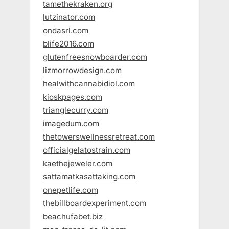
tamethekraken.org
lutzinator.com
ondasrl.com
blife2016.com
glutenfreesnowboarder.com
lizmorrowdesign.com
healwithcannabidiol.com
kioskpages.com
trianglecurry.com
imagedum.com
thetowerswellnessretreat.com
officialgelatostrain.com
kaethejeweler.com
sattamatkasattaking.com
onepetlife.com
thebillboardexperiment.com
beachufabet.biz