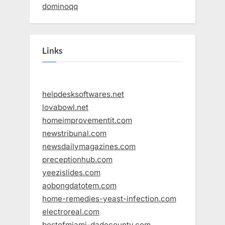
dominoqq
Links
helpdesksoftwares.net
lovabowl.net
homeimprovementit.com
newstribunal.com
newsdailymagazines.com
preceptionhub.com
yeezislides.com
aobongdatotem.com
home-remedies-yeast-infection.com
electroreal.com
bestofmiami-dadecounty.com