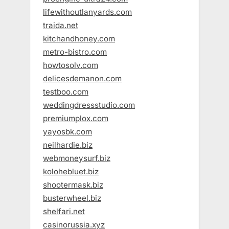
lifewithoutlanyards.com
traida.net
kitchandhoney.com
metro-bistro.com
howtosolv.com
delicesdemanon.com
testboo.com
weddingdressstudio.com
premiumplox.com
yayosbk.com
neilhardie.biz
webmoneysurf.biz
kolohebluet.biz
shootermask.biz
busterwheel.biz
shelfari.net
casinorussia.xyz