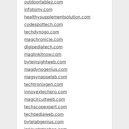
outdoortablez.com
infotomy.com
healthysupplementsolution.com
codespottech.com
techdynogo.com
magchronicle.com
digipediatech.com
maglinkitnow.com
byteinsightweb.com
magdynogenius.com
magsynapselab.com
techtronixgen.com
innovextechpro.com
magcircuitweb.com
techscopexpert.com
techpediaweb.com
bytelabgenius.com