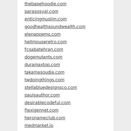
thebapehoodie.com
parasosyal.com
enticingmuslim.com
goodhealthsoundwealth.com
elenapoems.com
hellmouseretro.com
fcsabatehran.com
dogemutants.com
duramaxtop.com
takamasoudia.com
twdoingthings.com
stellabluedesignsco.com
paulsauthor.com
desirablecodeful.com
flexigennet.com
heronameclub.com
medmarket.io