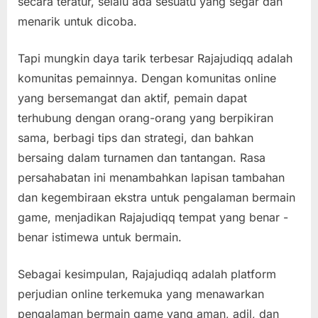
i
secara teratur, selalu ada sesuatu yang segar dan
t
menarik untuk dicoba.
P
Tapi mungkin daya tarik terbesar Rajajudiqq adalah
u
komunitas pemainnya. Dengan komunitas online
l
yang bersemangat dan aktif, pemain dapat
s
terhubung dengan orang-orang yang berpikiran
a
sama, berbagi tips dan strategi, dan bahkan
d
bersaing dalam turnamen dan tantangan. Rasa
a
persahabatan ini menambahkan lapisan tambahan
n
dan kegembiraan ekstra untuk pengalaman bermain
J
game, menjadikan Rajajudiqq tempat yang benar -
a
benar istimewa untuk bermain.
c
k
Sebagai kesimpulan, Rajajudiqq adalah platform
p
perjudian online terkemuka yang menawarkan
o
pengalaman bermain game yang aman, adil, dan