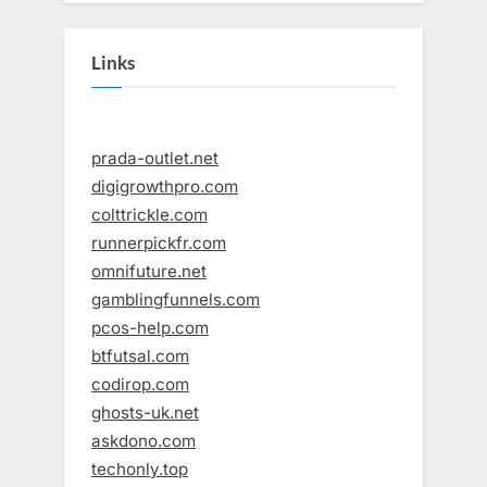
Links
prada-outlet.net
digigrowthpro.com
colttrickle.com
runnerpickfr.com
omnifuture.net
gamblingfunnels.com
pcos-help.com
btfutsal.com
codirop.com
ghosts-uk.net
askdono.com
techonly.top