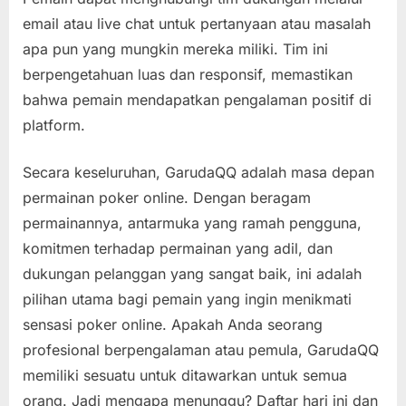
i
email atau live chat untuk pertanyaan atau masalah
t
apa pun yang mungkin mereka miliki. Tim ini
P
berpengetahuan luas dan responsif, memastikan
u
bahwa pemain mendapatkan pengalaman positif di
l
platform.
s
a
Secara keseluruhan, GarudaQQ adalah masa depan
d
permainan poker online. Dengan beragam
a
permainannya, antarmuka yang ramah pengguna,
n
komitmen terhadap permainan yang adil, dan
J
dukungan pelanggan yang sangat baik, ini adalah
a
pilihan utama bagi pemain yang ingin menikmati
c
sensasi poker online. Apakah Anda seorang
k
profesional berpengalaman atau pemula, GarudaQQ
p
memiliki sesuatu untuk ditawarkan untuk semua
o
orang. Jadi mengapa menunggu? Daftar hari ini dan