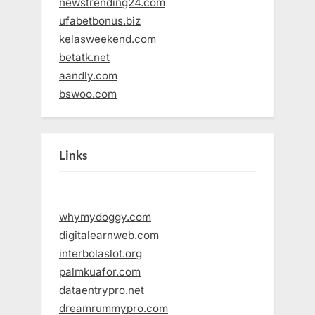
newstrending24.com
ufabetbonus.biz
kelasweekend.com
betatk.net
aandly.com
bswoo.com
Links
whymydoggy.com
digitalearnweb.com
interbolaslot.org
palmkuafor.com
dataentrypro.net
dreamrummypro.com