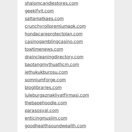
shalomcandlestores.com
geekifyit.com
sattamatkaes.com
crunchyrollpremiumapk.com
hondacareprotectplan.com
casinogamblingcasino.com
towtimenews.com
draincleaningdirectory.com
baotangmythuathcm.com
jethukukburosu.com
somniumforge.com
bloglibraries.com
luleburgaznakliyatfirmasi.com
thebapehoodie.com
parasosyal.com
enticingmuslim.com
goodhealthsoundwealth.com