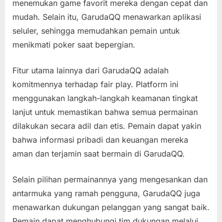
d
menemukan game favorit mereka dengan cepat dan
e
mudah. Selain itu, GarudaQQ menawarkan aplikasi
n
seluler, sehingga memudahkan pemain untuk
g
menikmati poker saat bepergian.
a
n
Fitur utama lainnya dari GarudaQQ adalah
F
komitmennya terhadap fair play. Platform ini
i
menggunakan langkah-langkah keamanan tingkat
t
lanjut untuk memastikan bahwa semua permainan
u
dilakukan secara adil dan etis. Pemain dapat yakin
r
bahwa informasi pribadi dan keuangan mereka
D
aman dan terjamin saat bermain di GarudaQQ.
e
Selain pilihan permainannya yang mengesankan dan
p
antarmuka yang ramah pengguna, GarudaQQ juga
o
menawarkan dukungan pelanggan yang sangat baik.
s
Pemain dapat menghubungi tim dukungan melalui