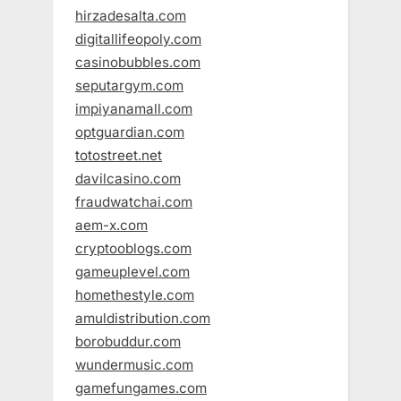
hirzadesalta.com
digitallifeopoly.com
casinobubbles.com
seputargym.com
impiyanamall.com
optguardian.com
totostreet.net
davilcasino.com
fraudwatchai.com
aem-x.com
cryptooblogs.com
gameuplevel.com
homethestyle.com
amuldistribution.com
borobuddur.com
wundermusic.com
gamefungames.com