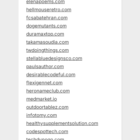
elenapoems.com
hellmouseretro.com
fcsabatehran.com
dogemutants.com
duramaxtop.com
takamasoudia.com
twdoingthings.com
stellabluedesignsco.com
paulsauthor.com
desirablecodeful.com
flexigennet.com
heronameclub.com
medmarket.io
outdoortablez.com
infotomy.com
healthysupplementsolution.com
codespottech.com
techdynogo.com