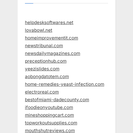
helpdesksoftwares.net
lovabowl.net
homeimprovementit.com
newstribunal.com
newsdailymagazines.com
preceptionhub.com
yeezislides.com
aobongdatotem.com
home-remedies-yeast-infection.com
electroreal.com
bestofmiami-dadecounty.com
ifoodieonyoutube.com
mineshoppingcart.com
topworkoutsupplies.com
mouthshutreviews.com