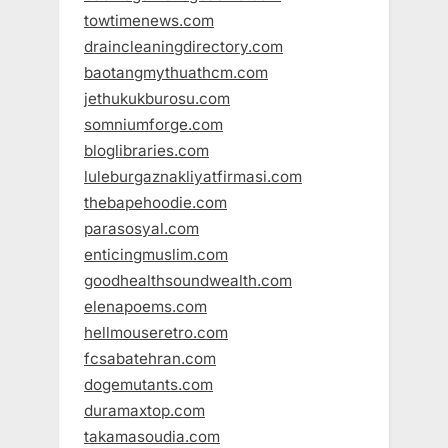
towtimenews.com
draincleaningdirectory.com
baotangmythuathcm.com
jethukukburosu.com
somniumforge.com
bloglibraries.com
luleburgaznakliyatfirmasi.com
thebapehoodie.com
parasosyal.com
enticingmuslim.com
goodhealthsoundwealth.com
elenapoems.com
hellmouseretro.com
fcsabatehran.com
dogemutants.com
duramaxtop.com
takamasoudia.com