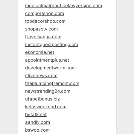
medicalmalpracticelawyersinc.com
comportshop.com
topdecorshop.com
shopasotv.com
travelsanga.com
instantguestposting.com
ekonomie.net
appointmentplus.net
developmentworm.com
itlivenews.com
theplumbingfremont.com
newstrending24.com
ufabetbonus.biz
kelasweekend.com
betatk.net
aandly.com
bswoo.com