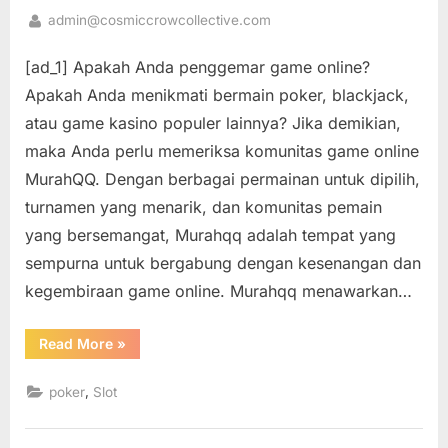
on
By
admin@cosmiccrowcollective.com
[ad_1] Apakah Anda penggemar game online?
Apakah Anda menikmati bermain poker, blackjack,
atau game kasino populer lainnya? Jika demikian,
maka Anda perlu memeriksa komunitas game online
MurahQQ. Dengan berbagai permainan untuk dipilih,
turnamen yang menarik, dan komunitas pemain
yang bersemangat, Murahqq adalah tempat yang
sempurna untuk bergabung dengan kesenangan dan
kegembiraan game online. Murahqq menawarkan…
“Bergabunglah
Read More
»
dengan
kesenangan
dan
,
poker
Slot
kegembiraan
di
komunitas
game