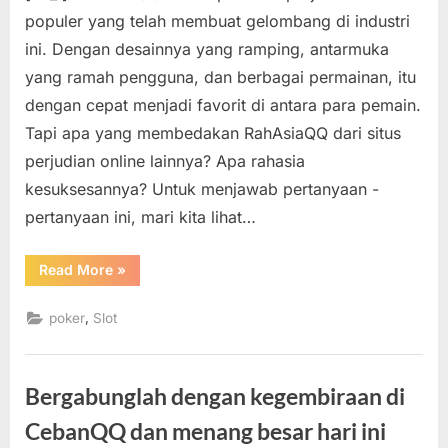
e
lebih
populer yang telah membuat gelombang di industri
banyak
G
dengan
ini. Dengan desainnya yang ramping, antarmuka
a
fitur-
yang ramah pengguna, dan berbagai permainan, itu
c
fitur
dengan cepat menjadi favorit di antara para pemain.
o
unggulan
Tapi apa yang membedakan RahAsiaQQ dari situs
ini.
r
perjudian online lainnya? Apa rahasia
T
kesuksesannya? Untuk menjawab pertanyaan -
e
pertanyaan ini, mari kita lihat…
r
p
“Menjelajahi
Read More
»
o
Misteri
Di
p
Balik
,
poker
Slot
Rahasiaqq:
u
Sebuah
Pandangan
l
Dalam
Kisah
e
Bergabunglah dengan kegembiraan di
Suksesnya”
r
CebanQQ dan menang besar hari ini