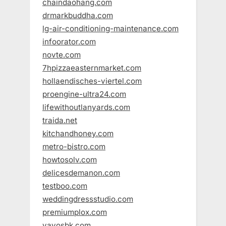
chaindaohang.com
drmarkbuddha.com
lg-air-conditioning-maintenance.com
infoorator.com
novte.com
7hpizzaeasternmarket.com
hollaendisches-viertel.com
proengine-ultra24.com
lifewithoutlanyards.com
traida.net
kitchandhoney.com
metro-bistro.com
howtosolv.com
delicesdemanon.com
testboo.com
weddingdressstudio.com
premiumplox.com
yayosbk.com