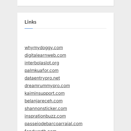
Links
whymydoggy.com
digitalearnweb.com
interbolaslot.org
palmkuafor.com
dataentrypro.net
dreamrummypro.com
kaiminsupport.com
belanjareceh.com
shannonsticker.com
insprationbuzz.com
passeiodebarcoarraial.com