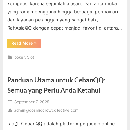
kompetisi karena sejumlah alasan. Dari antarmuka
yang ramah pengguna hingga berbagai permainan
dan layanan pelanggan yang sangat baik,
RahAsiaQQ dengan cepat menjadi favorit di antara…
“Permata
Read More
»
Tersembunyi
Rahasiaqq:
Apa
,
poker
Slot
yang
membuatnya
menonjol
di
antara
Panduan Utama untuk CebanQQ:
kompetisi”
Semua yang Perlu Anda Ketahui
Posted
September 7, 2025
on
By
admin@cosmiccrowcollective.com
[ad_1] CebanQQ adalah platform perjudian online